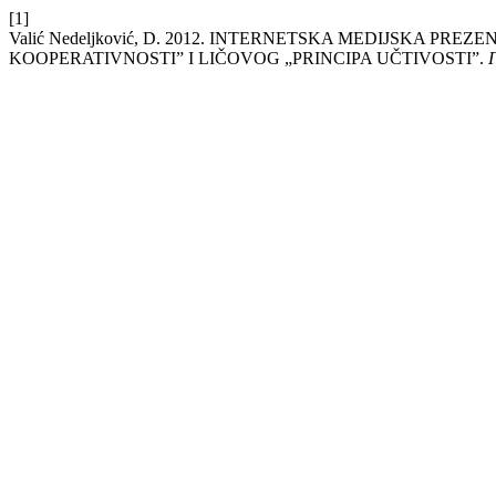
[1]
Valić Nedeljković, D. 2012. INTERNETSKA MEDIJSKA P
KOOPERATIVNOSTI” I LIČOVOG „PRINCIPA UČTIVOSTI”.