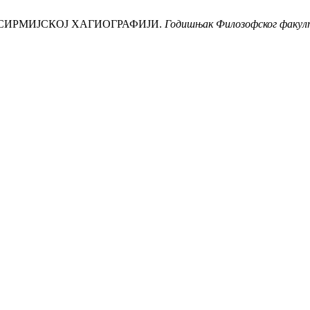
СИ СИРМИЈСКОЈ ХАГИОГРАФИЈИ.
Годишњак Филозофског факул