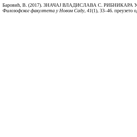
Баровић, В. (2017). ЗНАЧАЈ ВЛАДИСЛАВА С. РИБНИ
Филозофског факултета у Новом Саду
,
41
(1), 33–46. преузето од