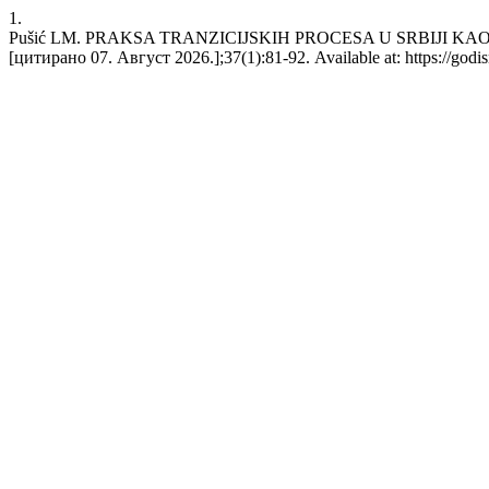
1.
Pušić LM. PRAKSA TRANZICIJSKIH PROCESA U SRBIJI KAO K
[цитирано 07. Август 2026.];37(1):81-92. Available at: https://godisn