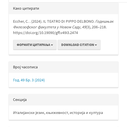
Детаљи
Како цитирати
чланка
Eccher, C. . (2024). IL TEATRO DI PIPPO DELBONO.
Годишњак
Филозофског факултета у Новом Саду
,
49
(3), 206–218.
https://doi.org/10.19090/gff.v49i3.2474
ФОРМАТИ ЦИТИРАЊА
DOWNLOAD CITATION
Bрој часописа
Год. 49 Бр. 3 (2024)
Секција
Италијански језик, књижевност, историја и култура