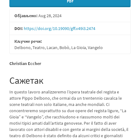
PDF
Објављено:
Aug 28, 2024
DOI:
https://doi.org/10.19090/gff.v49i3.2474
Кључне речи:
Delbono, Teatro, Lacan, Bobò, La Gioia, Vangelo
Главни
Christian Eccher
садржај
Сажетак
чланка
In questo lavoro analizzeremo l’opera teatrale del regista e
attore Pippo Delbono, che ormai da un trentennio cavalca le
scene teatrali non solo italiane, ma anche mondiali. Ci
concentreremo soprattutto su due opere del regista ligure, “La
Gioia” e “Vangelo”, che racchiudono e riassumono molti dei
motivi tipici amati dall’artista genovese. Per il fatto di aver
lavorato con attori disabili e con gente ai margini della società, il
teatro di Delbono è stato definito da alcuni critici e giornalisti