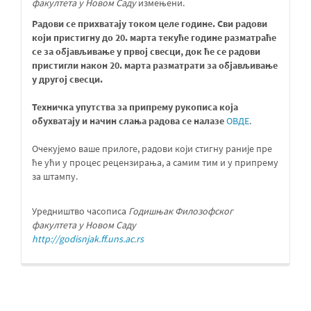
факултета у Новом Саду
измењени.
Радови се прихватају током целе године. Сви радови
који пристигну до 20. марта текуће године разматраће
се за објављивање у првој свесци, док ће се радови
пристигли након 20. марта разматрати за објављивање
у другој свесци
.
Техничка упутства за припрему рукописа која
обухватају и начин слања радова се налазе
ОВДЕ
.
Очекујемо ваше прилоге, радови који стигну раније пре
ће ући у процес рецензирања, а самим тим и у припрему
за штампу.
Уредништво часописа
Годишњак Филозофског
факултета у Новом Саду
http://godisnjak.ff.uns.ac.rs