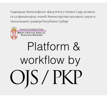
Годишњак Филозофског факултета у Новом Саду штампа
се уз финансијску помоћ Министарства просвете, науке и
технолошког развоја Републике Србије