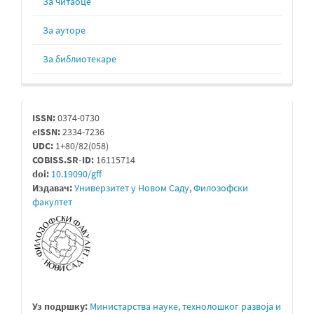
За читаоце
За ауторе
За библиотекаре
issn
ISSN:
0374-0730
eISSN:
2334-7236
UDC:
1+80/82(058)
COBISS.SR-ID:
16115714
doi:
10.19090/gff
Издавач:
Универзитет у Новом Саду
,
Филозофски
факултет
Уз подршку:
Министарствa науке, технолошког развоја и