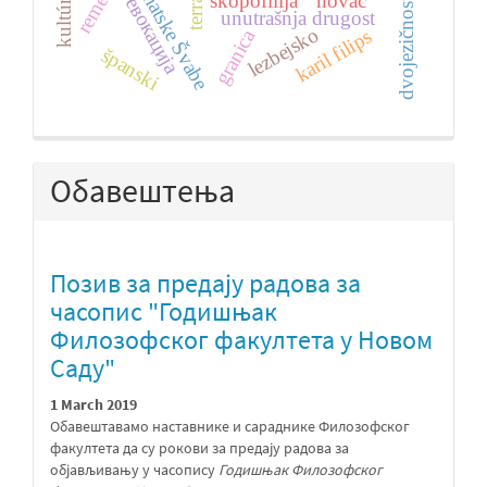
banatske Švabe
skopofilija
novac
евокација
dvojezičnost
unutrašnja drugost
lezbejsko
granica
karil filips
španski
Обавештења
Позив за предају радова за
часопис "Годишњак
Филозофског факултета у Новом
Саду"
1 March 2019
Обавештавамо наставнике и сараднике Филозофског
факултета да су рокови за предају радова за
објављивању у часопису
Годишњак Филозофског