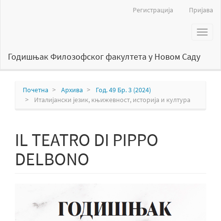
Главна
Регистрација
Пријава
навигација
Главни
Toggl
садржај
naviga
Бочна
страна
Годишњак Филозофског факултета у Новом Саду
Почетна
Архива
Год. 49 Бр. 3 (2024)
Италијански језик, књижевност, историја и култура
IL TEATRO DI PIPPO
DELBONO
Бочна
страна