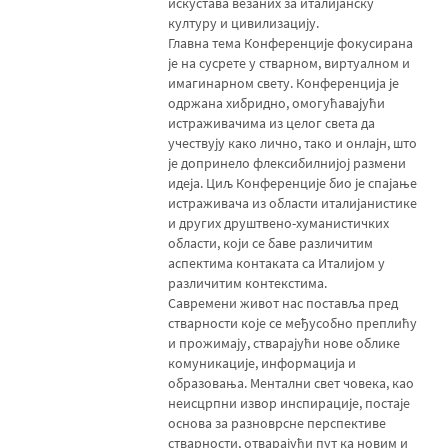
искустава везаних за италијанску
културу и цивилизацију.
Главна тема Конференције фокусирана
је на сусрете у стварном, виртуалном и
имагинарном свету. Конференција је
одржана хибридно, омогућавајући
истраживачима из целог света да
учествују како лично, тако и онлајн, што
је допринело флексибилнијој размени
идеја. Циљ Конференције био је спајање
истраживача из области италијанистике
и других друштвено-хуманистичких
области, који се баве различитим
аспектима контаката са Италијом у
различитим контекстима.
Савремени живот нас поставља пред
стварности које се међусобно преплићу
и прожимају, стварајући нове облике
комуникације, информација и
образовања. Ментални свет човека, као
неисцрпни извор инспирације, постаје
основа за разноврсне перспективе
стварности, отварајући пут ка новим и