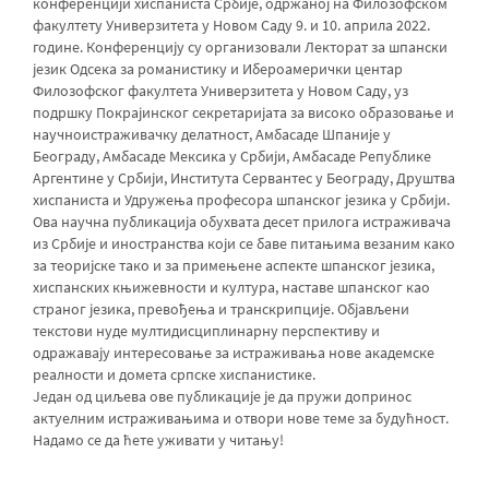
конференцији хиспаниста Србије, одржаној на Филозофском
факултету Универзитета у Новом Саду 9. и 10. априла 2022.
године. Конференцију су организовали Лекторат за шпански
језик Одсека за романистику и Ибероамерички центар
Филозофског факултета Универзитета у Новом Саду, уз
подршку Покрајинског секретаријата за високо образовање и
научноистраживачку делатност, Амбасаде Шпаније у
Београду, Амбасаде Мексика у Србији, Амбасаде Републике
Аргентине у Србији, Института Сервантес у Београду, Друштва
хиспаниста и Удружења професора шпанског језика у Србији.
Ова научна публикација обухвата десет прилога истраживача
из Србије и иностранства који се баве питањима везаним како
за теоријске тако и за примењене аспекте шпанског језика,
хиспанских књижевности и култура, наставе шпанског као
страног језика, превођења и транскрипције. Објављени
текстови нуде мултидисциплинарну перспективу и
одражавају интересовање за истраживања нове академске
реалности и домета српске хиспанистике.
Један од циљева ове публикације је да пружи допринос
актуелним истраживањима и отвори нове теме за будућност.
Надамо се да ћете уживати у читању!