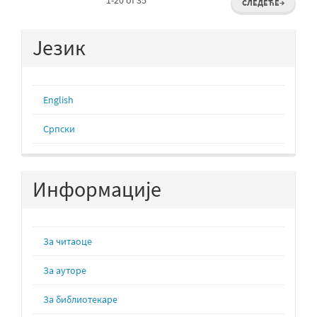
1-20 of 35
СЛЕДЕЋЕ
→
Језик
English
Cрпски
Информације
За читаоце
За ауторе
За библиотекаре