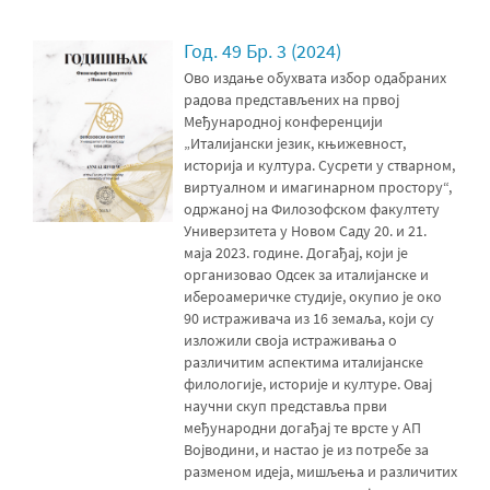
Год. 49 Бр. 3 (2024)
Ово издање обухвата избор одабраних
радова представљених на првој
Међународној конференцији
„Италијански језик, књижевност,
историја и култура. Сусрети у стварном,
виртуалном и имагинарном простору“,
одржаној на Филозофском факултету
Универзитета у Новом Саду 20. и 21.
маја 2023. године. Догађај, који је
организовао Одсек за италијанске и
ибероамеричке студије, окупио је око
90 истраживача из 16 земаља, који су
изложили своја истраживања о
различитим аспектима италијанске
филологије, историје и културе. Овај
научни скуп представља први
међународни догађај те врсте у АП
Војводини, и настао је из потребе за
разменом идеја, мишљења и различитих