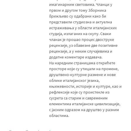
имагинарним световима. Чланци у
првом и другом тому Зборника
брижљиво су одабрани како би
представили студиозна и актуелна
истраживања у области италијанских
студија, излаганих на скупу. Сваки
чланак је прошао процес двоструке
рецензије, уз обавезне две позитивне
рецензије, а у неким случајевима и
додатне коментаре издавача.
На наредним страницама открићете
просторе који су утицали на промене,
друштвено-културне размене и нове
облике италијанског језика,
књижевности, историје и културе, као и
рефлексије које су проистекле из
сусрета са старим и савременим
елементима италијанске цивилизације,
с јасним одразом на друштво у разним
областима.