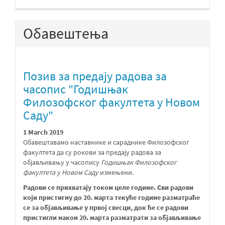
Обавештења
Позив за предају радова за
часопис "Годишњак
Филозофског факултета у Новом
Саду"
1 March 2019
Обавештавамо наставнике и сараднике Филозофског
факултета да су рокови за предају радова за
објављивању у часопису
Годишњак Филозофског
факултета у Новом Саду
измењени.
Радови се прихватају током целе године. Сви радови
који пристигну до 20. марта текуће године разматраће
се за објављивање у првој свесци, док ће се радови
пристигли након 20. марта разматрати за објављивање