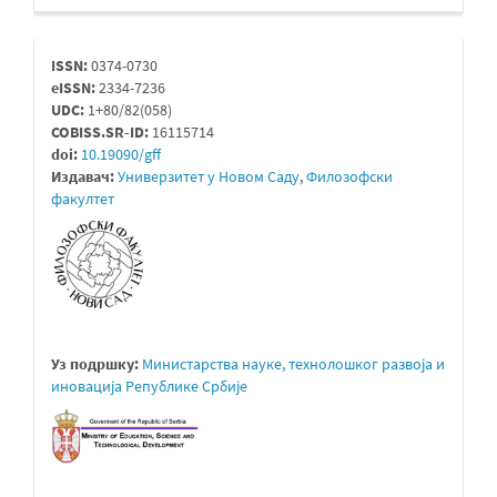
issn
ISSN:
0374-0730
eISSN:
2334-7236
UDC:
1+80/82(058)
COBISS.SR-ID:
16115714
doi:
10.19090/gff
Издавач:
Универзитет у Новом Саду
,
Филозофски
факултет
Уз подршку:
Министарствa науке, технолошког развоја и
иновација Републике Србије