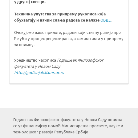
у другој свесци
.
Техничка упутства за припрему рукописа која
обухватају и начин слања радова се налазе
ОВДЕ
.
Очекујемо ваше прилоге, радови који стигну раније пре
ће ући у процес рецензирања, а самим тим и у припрему
за штампу.
Уредништво часописа
Годишњак Филозофског
факултета у Новом Саду
http://godisnjak.ff.uns.ac.rs
Годишњак Филозофског факултета у Новом Саду штампа
се уз финансијску помоћ Министарства просвете, науке и
технолошког развоја Републике Србије