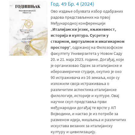
Год. 49 Бр. 4 (2024)
Ово издање обухвата избор одабраних
радова представљених на првој
Међународној конференцији
„
Италијански језик, књижевност,
историја и култура. Сусрети у
стварном, виртуалном и имагинарном
простору
“, одржаној на Филозофском
факултету Универзитета у Новом Саду
20. и 21. маја 2023. године. Догађај, који
је организовао Одсек за италијанске и
ибероамеричке студије, окупио је око
90 истраживача из 16 земаља, који су
изложили своја истраживања о
различитим аспектима италијанске
филологије, историје и културе. Овај
научни скуп представља први
међународни догађај те врсте у АП
Војводини, и настао је из потребе за
разменом идеја, мишљења и различитих
искустава везаних за италијанску
културу и цивилизацију.