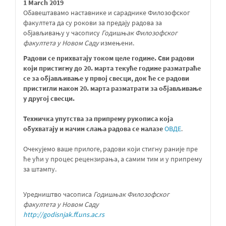
1 March 2019
Обавештавамо наставнике и сараднике Филозофског
факултета да су рокови за предају радова за
објављивању у часопису
Годишњак Филозофског
факултета у Новом Саду
измењени.
Радови се прихватају током целе године. Сви радови
који пристигну до 20. марта текуће године разматраће
се за објављивање у првој свесци, док ће се радови
пристигли након 20. марта разматрати за објављивање
у другој свесци
.
Техничка упутства за припрему рукописа која
обухватају и начин слања радова се налазе
ОВДЕ
.
Очекујемо ваше прилоге, радови који стигну раније пре
ће ући у процес рецензирања, а самим тим и у припрему
за штампу.
Уредништво часописа
Годишњак Филозофског
факултета у Новом Саду
http://godisnjak.ff.uns.ac.rs