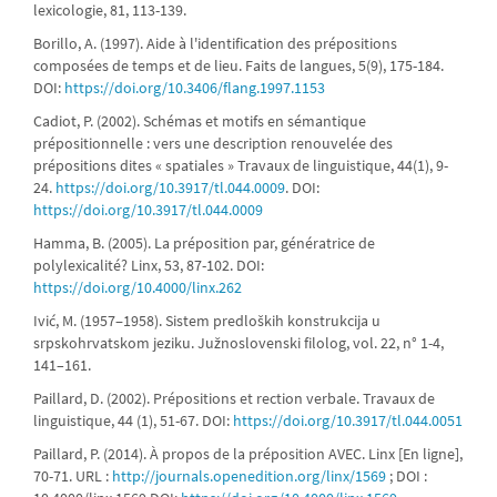
lexicologie, 81, 113-139.
Borillo, A. (1997). Aide à l'identification des prépositions
composées de temps et de lieu. Faits de langues, 5(9), 175-184.
DOI:
https://doi.org/10.3406/flang.1997.1153
Cadiot, P. (2002). Schémas et motifs en sémantique
prépositionnelle : vers une description renouvelée des
prépositions dites « spatiales » Travaux de linguistique, 44(1), 9-
24.
https://doi.org/10.3917/tl.044.0009
. DOI:
https://doi.org/10.3917/tl.044.0009
Hamma, B. (2005). La préposition par, génératrice de
polylexicalité? Linx, 53, 87-102. DOI:
https://doi.org/10.4000/linx.262
Ivić, M. (1957‒1958). Sistem predloških konstrukcija u
srpskohrvatskom jeziku. Južnoslovenski filolog, vol. 22, n° 1-4,
141–161.
Paillard, D. (2002). Prépositions et rection verbale. Travaux de
linguistique, 44 (1), 51-67. DOI:
https://doi.org/10.3917/tl.044.0051
Paillard, P. (2014). À propos de la préposition AVEC. Linx [En ligne],
70-71. URL :
http://journals.openedition.org/linx/1569
; DOI :