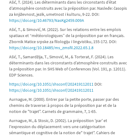
Ašić, T. (2024). Les déterminants dans les circonstants d’état
d’atmosphère construits avec la préposition par. Nasleđe: časopis
za književnost, jezik, umetnost i kulturu, 9-22. DOI:
https://doi.org/10.46793/NasKg2459.009A
Ašić, T., & Simović, M. (2022). Sur les relations entre les emplois
spatiaux et “météorologiques” de la préposition par en franҫais.
Zbornik Matice srpske za filologiju i lingvistiku, 155-172. DOI:
https://doi.org/10.18485/ms_zmsfil.2022.65.1.8
Ašić, T., Samardžija, T., Simović, M., & Torterat, F. (2024). Les
déterminants dans les circonstants d’atmosphère construits avec
la préposition par. In SHS Web of Conferences (Vol. 191, p. 12011).
EDP Sciences.
https://doi.org/10.1051/shsconf/202419112011
DOI:
https://doi.org/10.1051/shsconf/202419112011
Aurnague, M. (2000). Entrer par la petite porte, passer par des
chemins de traverse: à propos de la préposition par et de la
notion de "trajet". Carnets de grammaire, 7, 1-65.
Aurnague, M., & Stosic, D. (2002). La préposition 'par' et
l'expression du déplacement: vers une catégorisation
sémantique et cognitive de la notion de" trajet". Cahiers de