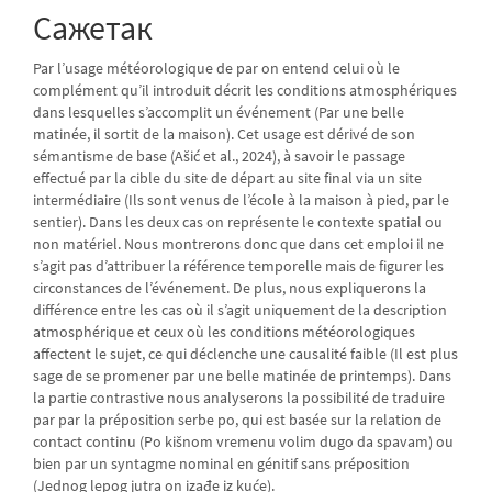
Сажетак
Par l’usage météorologique de par on entend celui où le
complément qu’il introduit décrit les conditions atmosphériques
dans lesquelles s’accomplit un événement (Par une belle
matinée, il sortit de la maison). Cet usage est dérivé de son
sémantisme de base (Ašić et al., 2024), à savoir le passage
effectué par la cible du site de départ au site final via un site
intermédiaire (Ils sont venus de l’école à la maison à pied, par le
sentier). Dans les deux cas on représente le contexte spatial ou
non matériel. Nous montrerons donc que dans cet emploi il ne
s’agit pas d’attribuer la référence temporelle mais de figurer les
circonstances de l’événement. De plus, nous expliquerons la
différence entre les cas où il s’agit uniquement de la description
atmosphérique et ceux où les conditions météorologiques
affectent le sujet, ce qui déclenche une causalité faible (Il est plus
sage de se promener par une belle matinée de printemps). Dans
la partie contrastive nous analyserons la possibilité de traduire
par par la préposition serbe po, qui est basée sur la relation de
contact continu (Po kišnom vremenu volim dugo da spavam) ou
bien par un syntagme nominal en génitif sans préposition
(Jednog lepog jutra on izađe iz kuće).