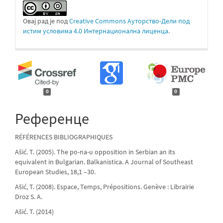
Овај рад је под
Creative Commons Aуторство-Дели под
истим условима 4.0 Интернационална лиценца
.
0
0
Референце
RÉFÉRENCES BIBLIOGRAPHIQUES
Ašić. T. (2005). The po-na-u opposition in Serbian an its
equivalent in Bulgarian. Balkanistica. A Journal of Southeast
European Studies, 18,1 ‒30.
Ašić, T. (2008). Espace, Temps, Prépositions. Genève : Librairie
Droz S. A.
Ašić. T. (2014)