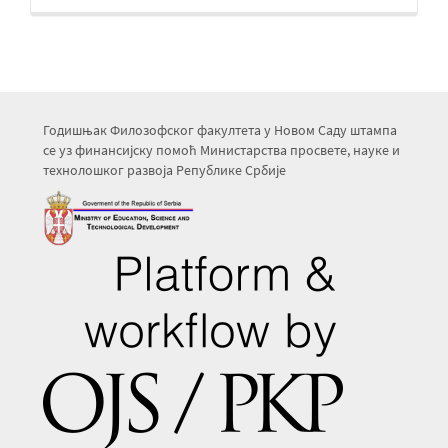
Годишњак Филозофског факултета у Новом Саду штампа
се уз финансијску помоћ Министарства просвете, науке и
технолошког развоја Републике Србије