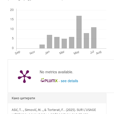
Downloads
No metrics available.
-
see details
Детаљи
Како цитирати
чланка
Ašić, T. ., Simović, M. ., & Torterat, F. . (2025). SUR L’USAGE