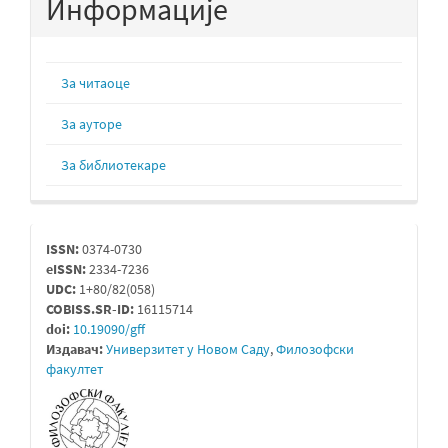
Информације
За читаоце
За ауторе
За библиотекаре
issn
ISSN:
0374-0730
eISSN:
2334-7236
UDC:
1+80/82(058)
COBISS.SR-ID:
16115714
doi:
10.19090/gff
Издавач:
Универзитет у Новом Саду
,
Филозофски
факултет