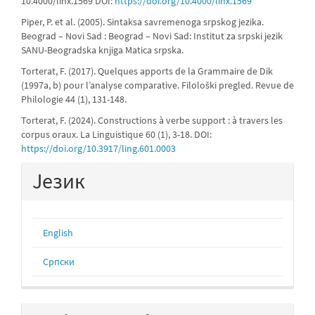
10.4000/linx.1569 DOI:
https://doi.org/10.4000/linx.1569
Piper, P. et al. (2005). Sintaksa savremenoga srpskog jezika.
Beograd – Novi Sad : Beograd – Novi Sad: Institut za srpski jezik
SANU-Beogradska knjiga Matica srpska.
Torterat, F. (2017). Quelques apports de la Grammaire de Dik
(1997a, b) pour l’analyse comparative. Filološki pregled. Revue de
Philologie 44 (1), 131-148.
Torterat, F. (2024). Constructions à verbe support : à travers les
corpus oraux. La Linguistique 60 (1), 3-18. DOI:
https://doi.org/10.3917/ling.601.0003
Језик
English
Cрпски