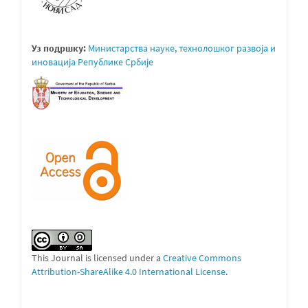
Уз подршку:
Министарствa науке, технолошког развоја и
иновација Републике Србије
This Journal is licensed under a
Creative Commons
Attribution-ShareAlike 4.0 International License
.