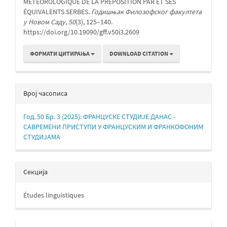
MÉTÉOROLOGIQUE DE LA PRÉPOSITION PAR ET SES
ÉQUIVALENTS SERBES.
Годишњак Филозофског факултета
у Новом Саду
,
50
(3), 125–140.
https://doi.org/10.19090/gff.v50i3.2609
ФОРМАТИ ЦИТИРАЊА
DOWNLOAD CITATION
Bрој часописа
Год. 50 Бр. 3 (2025): ФРАНЦУСКЕ СТУДИЈЕ ДАНАС -
САВРЕМЕНИ ПРИСТУПИ У ФРАНЦУСКИМ И ФРАНКОФОНИМ
СТУДИЈАМА
Секција
Études linguistiques