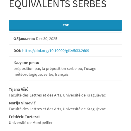
ÉQUIVALENTS SERBES
Бочна
PDF
страна
Објављено:
Dec 30, 2025
чланка
DOI:
https://doi.org/10.19090/gff.v50i3.2609
Кључне речи:
préposition par, la préposition serbe po, l’usage
météorologique, serbe, français
Главни
Tijana Ašić
Faculté des Lettres et des Arts, Université de Kragujevac
садржај
Marija Simović
чланка
Faculté des Lettres et des Arts, Université de Kragujevac
Frédéric Torterat
Université de Montpellier