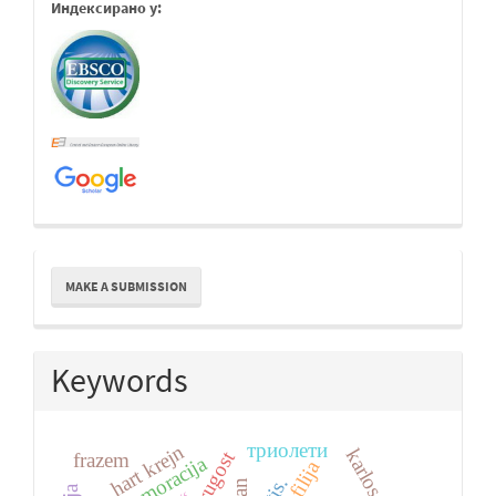
Индексирано у:
Make
MAKE A SUBMISSION
a
Submission
Keywords
триолети
hart krejn
frazem
rememoracija