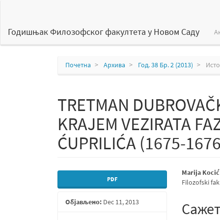
Главна
навигација
Главни
Годишњак Филозофског факултета у Новом Саду
А
садржај
Бочна
страна
Почетна
Архива
Год. 38 Бр. 2 (2013)
Исто
TRETMAN DUBROVAČK
KRAJEM VEZIRATA FA
ĆUPRILIĆA (1675-1676
Бочна
Главн
Marija Kocić
PDF
Filozofski fa
страна
садрж
Објављено:
Dec 11, 2013
чланка
чланк
Саже