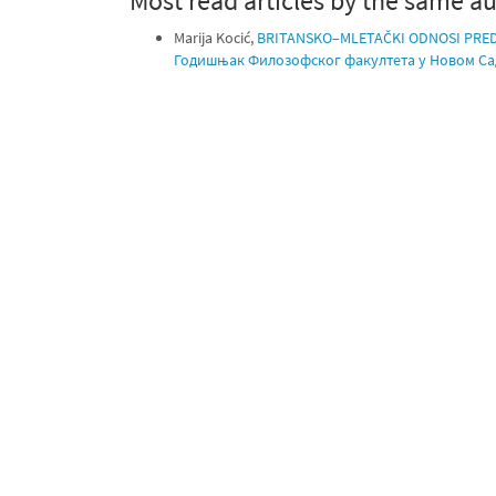
Most read articles by the same au
Marija Kocić,
BRITANSKO–MLETAČKI ODNOSI PRED
Годишњак Филозофског факултета у Новом Саду: