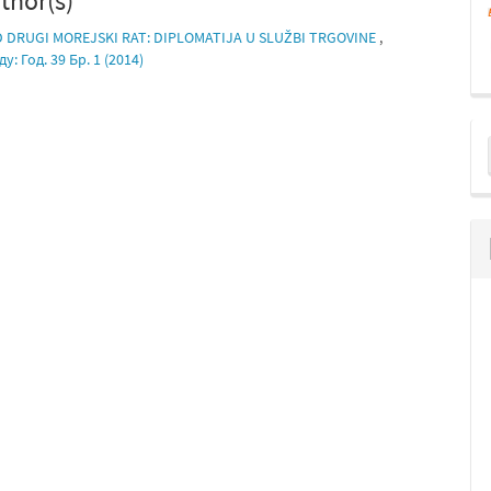
thor(s)
 DRUGI MOREJSKI RAT: DIPLOMATIJA U SLUŽBI TRGOVINE
,
 Год. 39 Бр. 1 (2014)
M
a
S