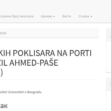
ктуелни број часописа
Архива
Вести
О нама
рија
IH POKLISARA NA PORTI
ZIL AHMED-PAŠE
)
и
kultet Univerzitet u Beogradu
ај
а
так