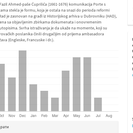
azil Ahmed-paše Ćuprilića (1661-1676) komunikacija Porte s
ma stekla je formu, koja je ostala na snazi do perioda reformi
Rad je zasnovan na građi iz Historijskog arhiva u Dubrovniku (HAD),
đena sa objavljenim zbirkama dokumenata i onovremenim
putopisima. Svrha istraživanja je da ukaže na momente, koji su
ovačkih poslanika činili drugačijim od prijema ambasadora
ava (Engleske, Francuske i dr.).
љи
ирати