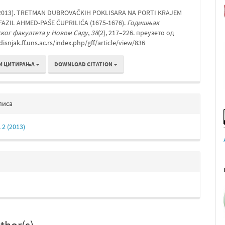
а
 (2013). TRETMAN DUBROVAČKIH POKLISARA NA PORTI KRAJEM
FAZIL AHMED-PAŠE ĆUPRILIĆA (1675-1676).
Годишњак
ког факултета у Новом Саду
,
38
(2), 217–226. преузето од
disnjak.ff.uns.ac.rs/index.php/gff/article/view/836
И ЦИТИРАЊА
DOWNLOAD CITATION
писа
 2 (2013)