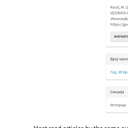
чланк
Kocić, M.
VEZIRATA 
Филозофс
https://go
ФОРМАТ
Bрој часо
Год. 38 Бр.
Секција
Историја