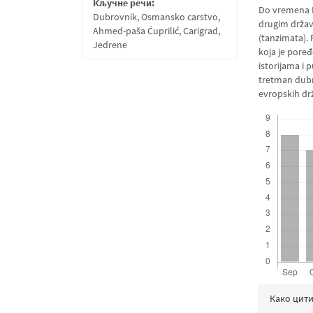
Кључне речи:
Do vremena F
Dubrovnik, Osmansko carstvo,
drugim država
Ahmed-paša Ćuprilić, Carigrad,
(tanzimata). 
Jedrene
koja je pore
istorijama i 
tretman dubr
evropskih drž
Downloads
Дета
Како цит