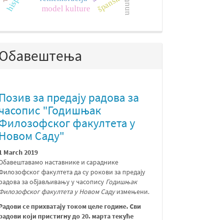
španski
model kulture
Обавештења
Позив за предају радова за
часопис "Годишњак
Филозофског факултета у
Новом Саду"
1 March 2019
Обавештавамо наставнике и сараднике
Филозофског факултета да су рокови за предају
радова за објављивању у часопису
Годишњак
Филозофског факултета у Новом Саду
измењени.
Радови се прихватају током целе године. Сви
радови који пристигну до 20. марта текуће