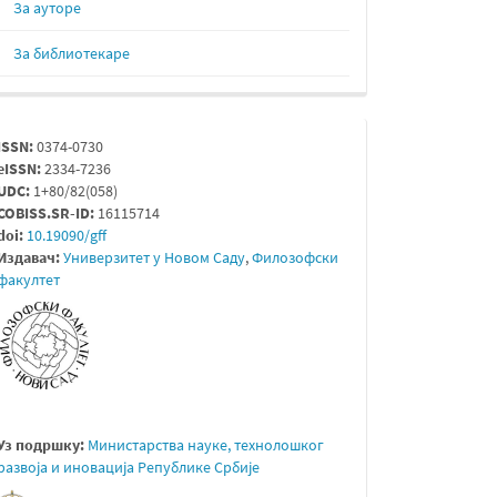
За ауторе
За библиотекаре
issn
ISSN:
0374-0730
eISSN:
2334-7236
UDC:
1+80/82(058)
COBISS.SR-ID:
16115714
doi:
10.19090/gff
Издавач:
Универзитет у Новом Саду
,
Филозофски
факултет
Уз подршку:
Министарствa науке, технолошког
развоја и иновација Републике Србије