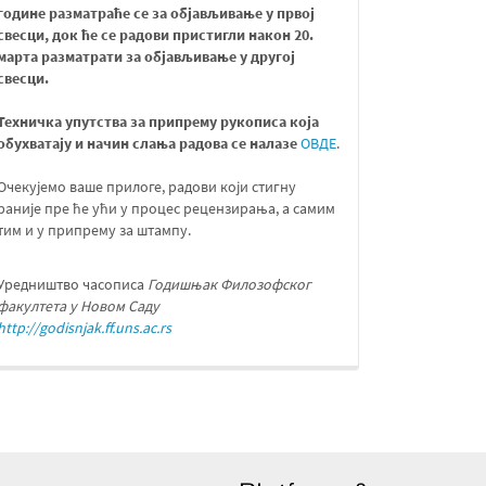
године разматраће се за објављивање у првој
свесци, док ће се радови пристигли након 20.
марта разматрати за објављивање у другој
свесци
.
Техничка упутства за припрему рукописа која
обухватају и начин слања радова се налазе
ОВДЕ
.
Очекујемо ваше прилоге, радови који стигну
раније пре ће ући у процес рецензирања, а самим
тим и у припрему за штампу.
Уредништво часописа
Годишњак Филозофског
факултета у Новом Саду
http://godisnjak.ff.uns.ac.rs