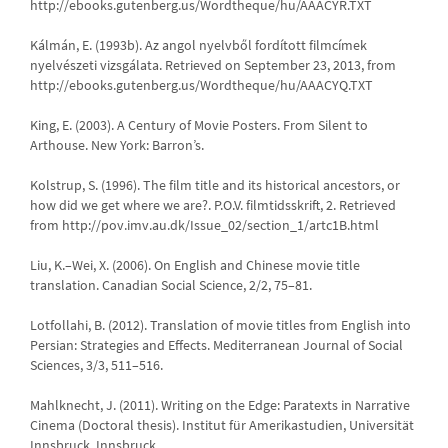
http://ebooks.gutenberg.us/Wordtheque/hu/AAACYR.TXT
Kálmán, E. (1993b). Az angol nyelvből fordított filmcímek
nyelvészeti vizsgálata. Retrieved on September 23, 2013, from
http://ebooks.gutenberg.us/Wordtheque/hu/AAACYQ.TXT
King, E. (2003). A Century of Movie Posters. From Silent to
Arthouse. New York: Barron’s.
Kolstrup, S. (1996). The film title and its historical ancestors, or
how did we get where we are?. P.O.V. filmtidsskrift, 2. Retrieved
from http://pov.imv.au.dk/Issue_02/section_1/artc1B.html
Liu, K.–Wei, X. (2006). On English and Chinese movie title
translation. Canadian Social Science, 2/2, 75–81.
Lotfollahi, B. (2012). Translation of movie titles from English into
Persian: Strategies and Effects. Mediterranean Journal of Social
Sciences, 3/3, 511–516.
Mahlknecht, J. (2011). Writing on the Edge: Paratexts in Narrative
Cinema (Doctoral thesis). Institut für Amerikastudien, Universität
Innsbruck, Innsbruck.