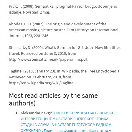
Prćić, T. (2008). Semantika i pragmatika reči. Drugo, dopunjeno
izdanje. Novi Sad: Zmaj.
Rhodes, G. D. (2007). The origin and development of the
American moving picture poster. Film History: An International
Journal, 19/3, 228–246.
Steinsaltz, D. (2000). What’s German for G. I. Joe?: How film titles
travel. Retrieved on June 3, 2010, from
http://www.steinsaltz.me.uk/papers/film.pdf.
Tagline. (2018, January 23). In: Wikipedia, the Free Encyclopedia.
Retrieved on 2 February, 2018, from
https://en.wikipedia.org/wiki/Tagline
Most read articles by the same
author(s)
Aleksandar Kavgić,
ЕФЕКТИ КОРИШЋЕЊА ВЕШТАЧКЕ
ИНТЕЛИГЕНЦИЈЕ У НАСТАВИ ЕНГЛЕСКОГ ЈЕЗИКА:
СТУДИЈА СЛУЧАЈА НАСТАВЕ ЕНГЛЕСКОГ У РАДНОМ
ОКРУЖЕЊУ
,
Годишњак Филозофског факултета у