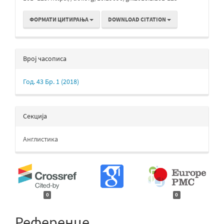
ФОРМАТИ ЦИТИРАЊА
DOWNLOAD CITATION
Bрој часописа
Год. 43 Бр. 1 (2018)
Секција
Англистика
0
0
Референце