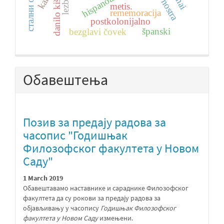
стални облици
terra nostra
danilo kiš
metis.
rememoracija
postkolonijalno
španski
bezglavi čovek
Обавештења
Позив за предају радова за
часопис "Годишњак
Филозофског факултета у Новом
Саду"
1 March 2019
Обавештавамо наставнике и сараднике Филозофског
факултета да су рокови за предају радова за
објављивању у часопису
Годишњак Филозофског
факултета у Новом Саду
измењени.