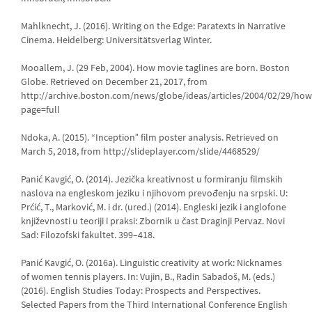
Mahlknecht, J. (2016). Writing on the Edge: Paratexts in Narrative
Cinema. Heidelberg: Universitätsverlag Winter.
Mooallem, J. (29 Feb, 2004). How movie taglines are born. Boston
Globe. Retrieved on December 21, 2017, from
http://archive.boston.com/news/globe/ideas/articles/2004/02/29/ho
page=full
Ndoka, A. (2015). “Inceptionˮ film poster analysis. Retrieved on
March 5, 2018, from http://slideplayer.com/slide/4468529/
Panić Kavgić, O. (2014). Jezička kreativnost u formiranju filmskih
naslova na engleskom jeziku i njihovom prevođenju na srpski. U:
Prćić, T., Marković, M. i dr. (ured.) (2014). Engleski jezik i anglofone
književnosti u teoriji i praksi: Zbornik u čast Draginji Pervaz. Novi
Sad: Filozofski fakultet. 399–418.
Panić Kavgić, O. (2016a). Linguistic creativity at work: Nicknames
of women tennis players. In: Vujin, B., Radin Sabadoš, M. (eds.)
(2016). English Studiеs Today: Prospects and Perspectives.
Selected Papers from the Third International Conference English