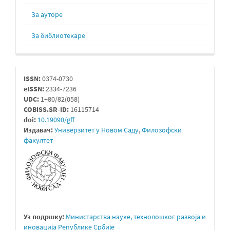
За ауторе
За библиотекаре
issn
ISSN:
0374-0730
eISSN:
2334-7236
UDC:
1+80/82(058)
COBISS.SR-ID:
16115714
doi:
10.19090/gff
Издавач:
Универзитет у Новом Саду
,
Филозофски
факултет
Уз подршку:
Министарствa науке, технолошког развоја и
иновација Републике Србије