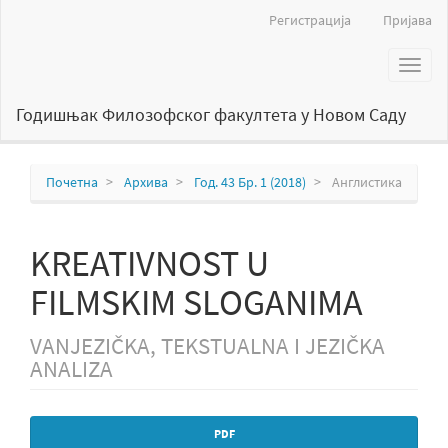
Главна
Регистрација
Пријава
навигација
Главни
Toggl
садржај
naviga
Бочна
страна
Годишњак Филозофског факултета у Новом Саду
Почетна
Архива
Год. 43 Бр. 1 (2018)
Англистика
KREATIVNOST U
FILMSKIM SLOGANIMA
VANJEZIČKA, TEKSTUALNA I JEZIČKA
ANALIZA
Бочна
PDF