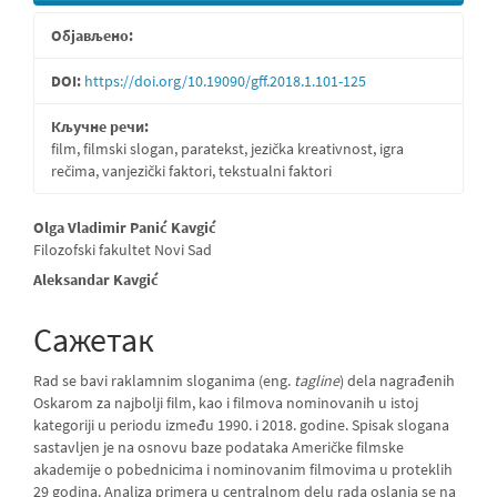
страна
Објављено:
чланка
DOI:
https://doi.org/10.19090/gff.2018.1.101-125
Кључне речи:
film, filmski slogan, paratekst, jezička kreativnost, igra
rečima, vanjezički faktori, tekstualni faktori
Главни
Olga Vladimir Panić Kavgić
Filozofski fakultet Novi Sad
садржај
Aleksandar Kavgić
чланка
Сажетак
Rad se bavi raklamnim sloganima (eng.
tagline
) dela nagrađenih
Oskarom za najbolji film, kao i filmova nominovanih u istoj
kategoriji u periodu između 1990. i 2018. godine. Spisak slogana
sastavljen je na osnovu baze podataka Američke filmske
akademije o pobednicima i nominovanim filmovima u proteklih
29 godina. Analiza primera u centralnom delu rada oslanja se na