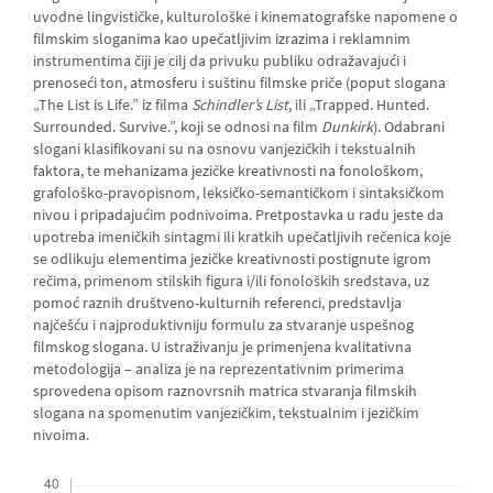
uvodne lingvističke, kulturološke i kinematografske napomene o
filmskim sloganima kao upečatljivim izrazima i reklamnim
instrumentima čiji je cilj da privuku publiku odražavajući i
prenoseći ton, atmosferu i suštinu filmske priče (poput slogana
„The List is Life.” iz filma
Schindler’s List
, ili „Trapped. Hunted.
Surrounded. Survive.”, koji se odnosi na film
Dunkirk
). Odabrani
slogani klasifikovani su na osnovu vanjezičkih i tekstualnih
faktora, te mehanizama jezičke kreativnosti na fonološkom,
grafološko-pravopisnom, leksičko-semantičkom i sintaksičkom
nivou i pripadajućim podnivoima. Pretpostavka u radu jeste da
upotreba imeničkih sintagmi ili kratkih upečatljivih rečenica koje
se odlikuju elementima jezičke kreativnosti postignute igrom
rečima, primenom stilskih figura i/ili fonoloških sredstava, uz
pomoć raznih društveno-kulturnih referenci, predstavlja
najčešću i najproduktivniju formulu za stvaranje uspešnog
filmskog slogana. U istraživanju je primenjena kvalitativna
metodologija – analiza je na reprezentativnim primerima
sprovedena opisom raznovrsnih matrica stvaranja filmskih
slogana na spomenutim vanjezičkim, tekstualnim i jezičkim
nivoima.
Downloads