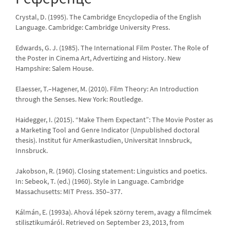
Crystal, D. (1995). The Cambridge Encyclopedia of the English
Language. Cambridge: Cambridge University Press.
Edwards, G. J. (1985). The International Film Poster. The Role of
the Poster in Cinema Art, Advertizing and History. New
Hampshire: Salem House.
Elaesser, T.–Hagener, M. (2010). Film Theory: An Introduction
through the Senses. New York: Routledge.
Haidegger, I. (2015). “Make Them Expectant”: The Movie Poster as
a Marketing Tool and Genre Indicator (Unpublished doctoral
thesis). Institut für Amerikastudien, Universität Innsbruck,
Innsbruck.
Jakobson, R. (1960). Closing statement: Linguistics and poetics.
In: Sebeok, T. (ed.) (1960). Style in Language. Cambridge
Massachusetts: MIT Press. 350–377.
Kálmán, E. (1993a). Ahová lépek szörny terem, avagy a filmcímek
stilisztikumáról. Retrieved on September 23, 2013, from