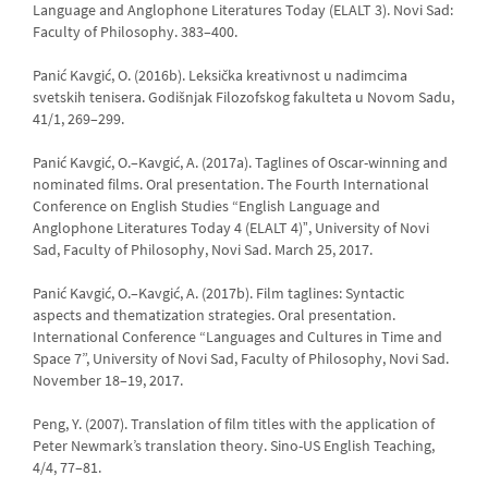
Language and Anglophone Literatures Today (ELALT 3). Novi Sad:
Faculty of Philosophy. 383–400.
Panić Kavgić, O. (2016b). Leksička kreativnost u nadimcima
svetskih tenisera. Godišnjak Filozofskog fakulteta u Novom Sadu,
41/1, 269–299.
Panić Kavgić, O.–Kavgić, A. (2017a). Taglines of Oscar-winning and
nominated films. Oral presentation. The Fourth International
Conference on English Studies “English Language and
Anglophone Literatures Today 4 (ELALT 4)ˮ, University of Novi
Sad, Faculty of Philosophy, Novi Sad. March 25, 2017.
Panić Kavgić, O.–Kavgić, A. (2017b). Film taglines: Syntactic
aspects and thematization strategies. Oral presentation.
International Conference “Languages and Cultures in Time and
Space 7”, University of Novi Sad, Faculty of Philosophy, Novi Sad.
November 18–19, 2017.
Peng, Y. (2007). Translation of film titles with the application of
Peter Newmark’s translation theory. Sino-US English Teaching,
4/4, 77–81.