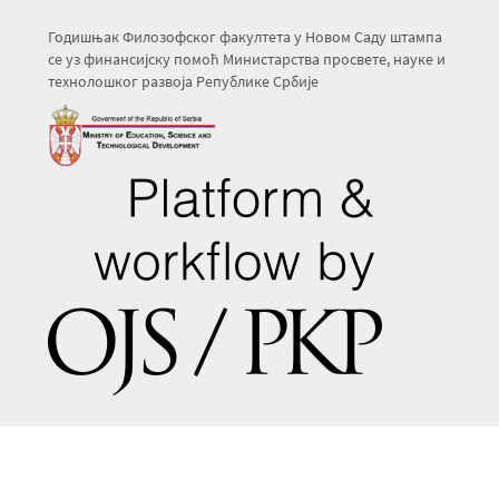
Годишњак Филозофског факултета у Новом Саду штампа
се уз финансијску помоћ Министарства просвете, науке и
технолошког развоја Републике Србије