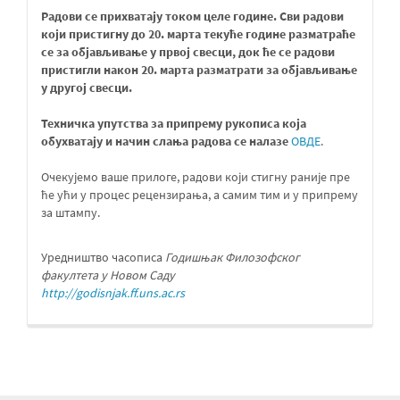
Радови се прихватају током целе године. Сви радови
који пристигну до 20. марта текуће године разматраће
се за објављивање у првој свесци, док ће се радови
пристигли након 20. марта разматрати за објављивање
у другој свесци
.
Техничка упутства за припрему рукописа која
обухватају и начин слања радова се налазе
ОВДЕ
.
Очекујемо ваше прилоге, радови који стигну раније пре
ће ући у процес рецензирања, а самим тим и у припрему
за штампу.
Уредништво часописа
Годишњак Филозофског
факултета у Новом Саду
http://godisnjak.ff.uns.ac.rs