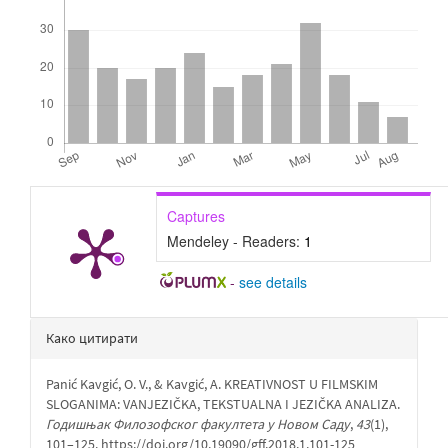
Captures
Mendeley - Readers:
1
-
see details
Детаљи
Како цитирати
чланка
Panić Kavgić, O. V., & Kavgić, A. KREATIVNOST U FILMSKIM
SLOGANIMA: VANJEZIČKA, TEKSTUALNA I JEZIČKA ANALIZA.
Годишњак Филозофског факултета у Новом Саду
,
43
(1),
101–125. https://doi.org/10.19090/gff.2018.1.101-125