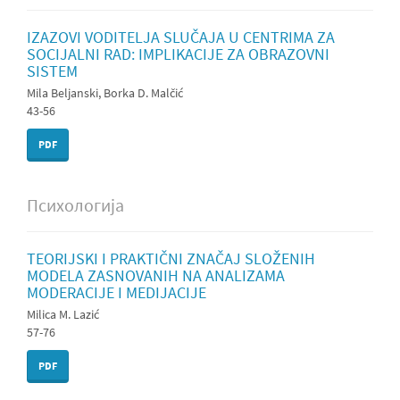
IZAZOVI VODITELJA SLUČAJA U CENTRIMA ZA
SOCIJALNI RAD: IMPLIKACIJE ZA OBRAZOVNI
SISTEM
Mila Beljanski, Borka D. Malčić
43-56
PDF
Психологија
TEORIJSKI I PRAKTIČNI ZNAČAJ SLOŽENIH
MODELA ZASNOVANIH NA ANALIZAMA
MODERACIJE I MEDIJACIJE
Milica M. Lazić
57-76
PDF