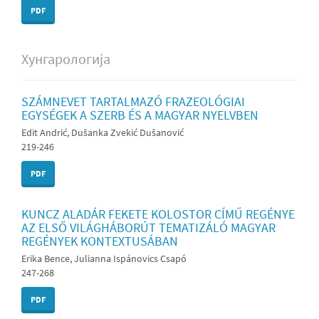
PDF
Хунгарологија
SZÁMNEVET TARTALMAZÓ FRAZEOLÓGIAI
EGYSÉGEK A SZERB ÉS A MAGYAR NYELVBEN
Edit Andrić, Dušanka Zvekić Dušanović
219-246
PDF
KUNCZ ALADÁR FEKETE KOLOSTOR CÍMŰ REGÉNYE
AZ ELSŐ VILÁGHÁBORÚT TEMATIZÁLÓ MAGYAR
REGÉNYEK KONTEXTUSÁBAN
Erika Bence, Julianna Ispánovics Csapó
247-268
PDF