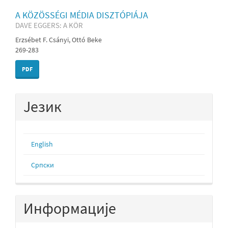
A KÖZÖSSÉGI MÉDIA DISZTÓPIÁJA
DAVE EGGERS: A KÖR
Erzsébet F. Csányi, Ottó Beke
269-283
PDF
Језик
English
Cрпски
Информације