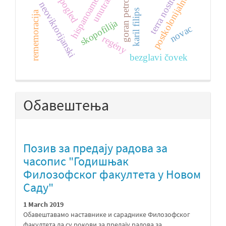
goran petrović
postkolonijalno
terra nostra
pogled
neoviktorijanski
karil filips
rememoracija
skopofilija
novac
regény
bezglavi čovek
Обавештења
Позив за предају радова за
часопис "Годишњак
Филозофског факултета у Новом
Саду"
1 March 2019
Обавештавамо наставнике и сараднике Филозофског
факултета да су рокови за предају радова за