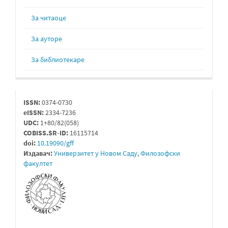
За читаоце
За ауторе
За библиотекаре
issn
ISSN:
0374-0730
eISSN:
2334-7236
UDC:
1+80/82(058)
COBISS.SR-ID:
16115714
doi:
10.19090/gff
Издавач:
Универзитет у Новом Саду
,
Филозофски
факултет