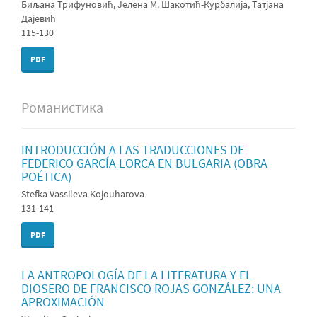
Биљана Трифуновић, Јелена М. Шакотић-Курбалија, Татјана
Дајевић
115-130
PDF
Романистика
INTRODUCCIÓN A LAS TRADUCCIONES DE
FEDERICO GARCÍA LORCA EN BULGARIA (OBRA
POÉTICA)
Stefka Vassileva Kojouharova
131-141
PDF
LA ANTROPOLOGÍA DE LA LITERATURA Y EL
DIOSERO DE FRANCISCO ROJAS GONZÁLEZ: UNA
APROXIMACIÓN