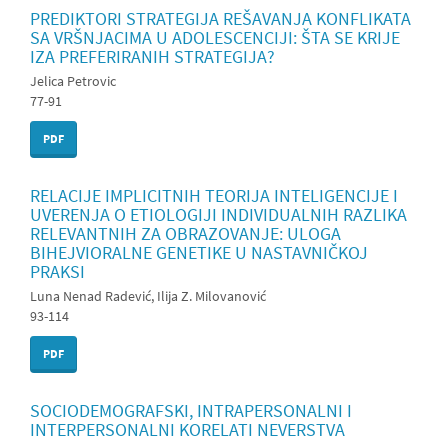
PREDIKTORI STRATEGIJA REŠAVANJA KONFLIKATA
SA VRŠNJACIMA U ADOLESCENCIJI: ŠTA SE KRIJE
IZA PREFERIRANIH STRATEGIJA?
Jelica Petrovic
77-91
PDF
RELACIJE IMPLICITNIH TEORIJA INTELIGENCIJE I
UVERENJA O ETIOLOGIJI INDIVIDUALNIH RAZLIKA
RELEVANTNIH ZA OBRAZOVANJE: ULOGA
BIHEJVIORALNE GENETIKE U NASTAVNIČKOJ
PRAKSI
Luna Nenad Radević, Ilija Z. Milovanović
93-114
PDF
SOCIODEMOGRAFSKI, INTRAPERSONALNI I
INTERPERSONALNI KORELATI NEVERSTVA