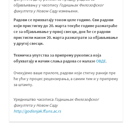
објављивању у часопису
Годишњак Филозофског
факултета у Новом Саду
измењени.
Радови се прихватају током целе године. Сви радови
који пристигну до 20. марта текуће године разматраће
се за објављивање у првој свесци, док ће се радови
пристигли након 20. марта разматрати за објављивање
у другој свесци
.
Техничка упутства за припрему рукописа која
обухватају и начин слања радова се налазе
ОВДЕ
.
Очекујемо ваше прилоге, радови који стигну раније пре
ће ући у процес рецензирања, а самим тим и у припрему
за штампу.
Уредништво часописа
Годишњак Филозофског
факултета у Новом Саду
http://godisnjak.ff.uns.ac.rs