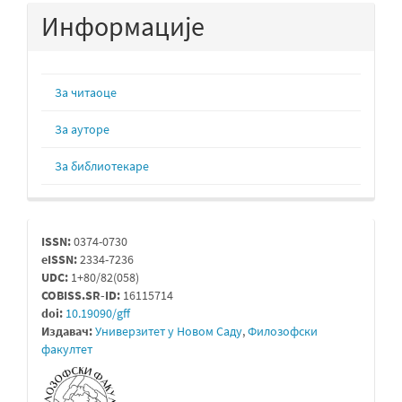
Информације
За читаоце
За ауторе
За библиотекаре
issn
ISSN:
0374-0730
eISSN:
2334-7236
UDC:
1+80/82(058)
COBISS.SR-ID:
16115714
doi:
10.19090/gff
Издавач:
Универзитет у Новом Саду
,
Филозофски
факултет