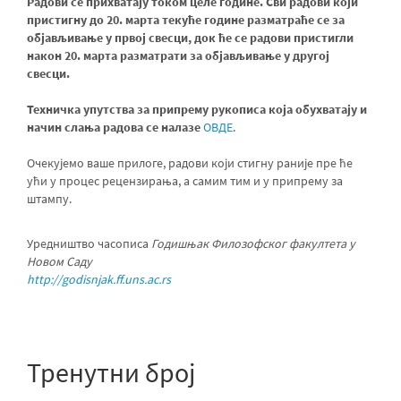
Радови се прихватају током целе године. Сви радови који
пристигну до 20. марта текуће године разматраће се за
објављивање у првој свесци, док ће се радови пристигли
након 20. марта разматрати за објављивање у другој
свесци
.
Техничка упутства за припрему рукописа која обухватају и
начин слања радова се налазе
ОВДЕ
.
Очекујемо ваше прилоге, радови који стигну раније пре ће
ући у процес рецензирања, а самим тим и у припрему за
штампу.
Уредништво часописа
Годишњак Филозофског факултета у
Новом Саду
http://godisnjak.ff.uns.ac.rs
Тренутни број