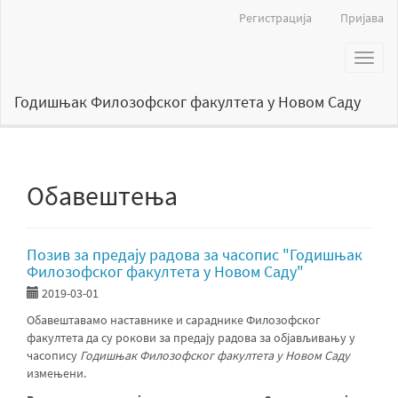
Главна
Регистрација
Пријава
навигација
Главни
Toggl
садржај
naviga
Бочна
страна
Годишњак Филозофског факултета у Новом Саду
Обавештења
Позив за предају радова за часопис "Годишњак
Филозофског факултета у Новом Саду"
2019-03-01
Обавештавамо наставнике и сараднике Филозофског
факултета да су рокови за предају радова за објављивању у
часопису
Годишњак Филозофског факултета у Новом Саду
измењени.