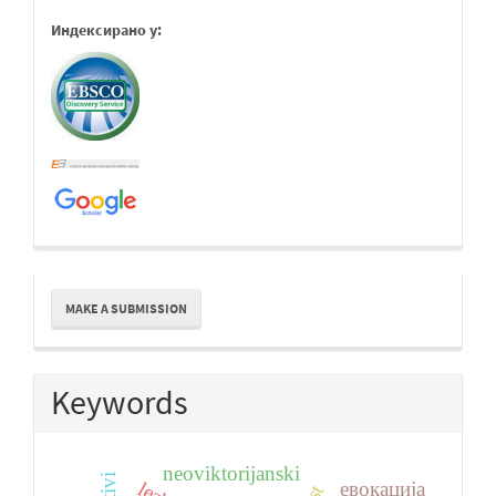
Индексирано у:
Make
MAKE A SUBMISSION
a
Submission
Keywords
neoviktorijanski
евокација