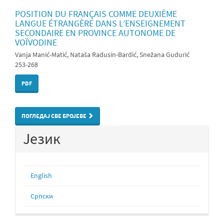
POSITION DU FRANÇAIS COMME DEUXIÈME
LANGUE ÉTRANGÈRE DANS L’ENSEIGNEMENT
SECONDAIRE EN PROVINCE AUTONOME DE
VOÏVODINE
Vanja Manić-Matić, Nataša Radusin-Bardić, Snežana Gudurić
253-268
PDF
ПОГЛЕДАЈ СВЕ БРОЈЕВЕ
Језик
English
Cрпски