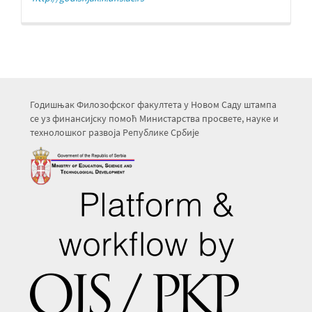
Годишњак Филозофског факултета у Новом Саду штампа
се уз финансијску помоћ Министарства просвете, науке и
технолошког развоја Републике Србије