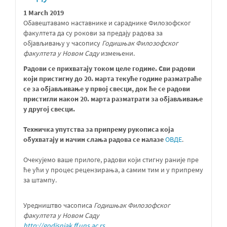
1 March 2019
Обавештавамо наставнике и сараднике Филозофског
факултета да су рокови за предају радова за
објављивању у часопису
Годишњак Филозофског
факултета у Новом Саду
измењени.
Радови се прихватају током целе године. Сви радови
који пристигну до 20. марта текуће године разматраће
се за објављивање у првој свесци, док ће се радови
пристигли након 20. марта разматрати за објављивање
у другој свесци
.
Техничка упутства за припрему рукописа која
обухватају и начин слања радова се налазе
ОВДЕ
.
Очекујемо ваше прилоге, радови који стигну раније пре
ће ући у процес рецензирања, а самим тим и у припрему
за штампу.
Уредништво часописа
Годишњак Филозофског
факултета у Новом Саду
http://godisnjak.ff.uns.ac.rs