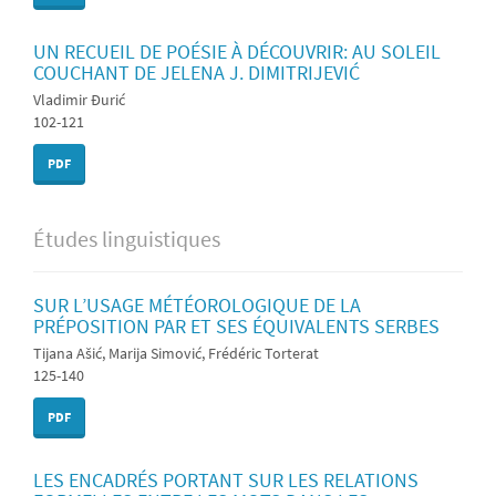
UN RECUEIL DE POÉSIE À DÉCOUVRIR: AU SOLEIL
COUCHANT DE JELENA J. DIMITRIJEVIĆ
Vladimir Đurić
102-121
PDF
Études linguistiques
SUR L’USAGE MÉTÉOROLOGIQUE DE LA
PRÉPOSITION PAR ET SES ÉQUIVALENTS SERBES
Tijana Ašić, Marija Simović, Frédéric Torterat
125-140
PDF
LES ENCADRÉS PORTANT SUR LES RELATIONS